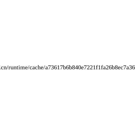
new.cn/runtime/cache/a73617b6b840e7221f