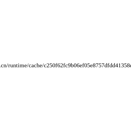
new.cn/runtime/cache/c250f62fc9b06ef05e