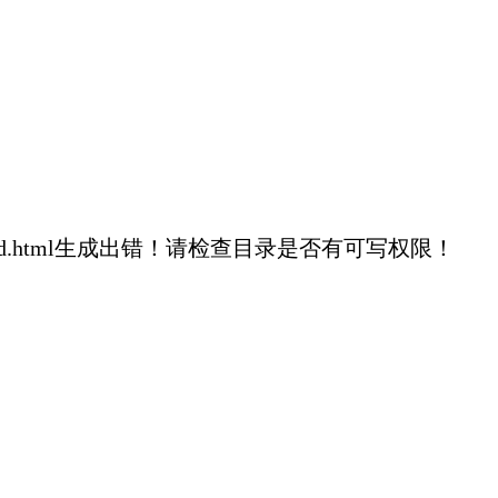
8757dfdd41358d.html生成出错！请检查目录是否有可写权限！