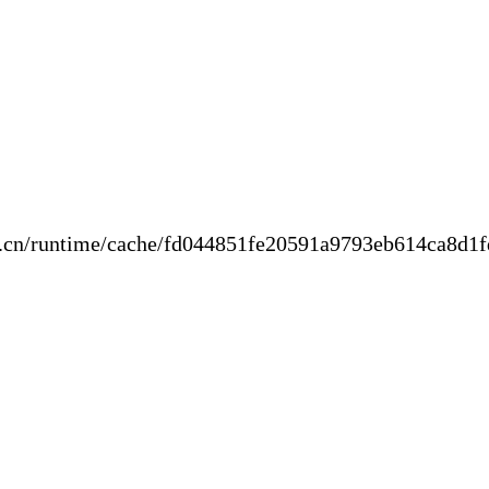
new.cn/runtime/cache/fd044851fe20591a97