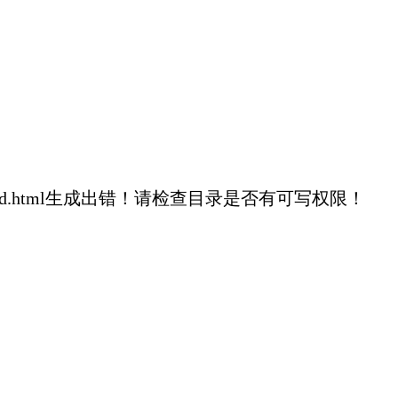
93eb614ca8d1fd.html生成出错！请检查目录是否有可写权限！