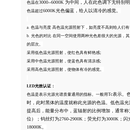
3000--6000K 为中间，人在此色调下无特
色温在
6000K光色偏蓝，给人以清冷的感觉。
色温超过
a. 色温与亮度 高色温光源照射下，如亮度不高则给人
b. 光色的对比 在同一空间使用两种光色差很大的光源
的层次。
;
采用低色温光源照射，使红色具有鲜艳感
;
采用中色温光源照射，使蓝色具有清凉感
采用高色温光源照射，使物体有冷的感觉。
LED光效认证：
Tc表示
色温是表示光源光谱质量通用的指标。一般用
时，此时黑体的温度就称此光源的色温。低色温光
提高后，能量分布中，蓝辐射的比例增加，通常称为
位）；钨丝灯为2760-2900K；荧光灯为3000K；闪
18000K。