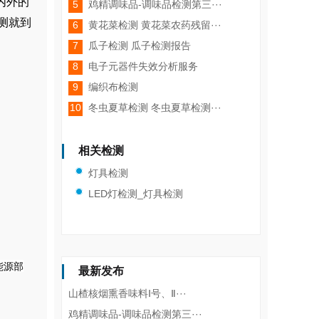
内外的
5
鸡精调味品-调味品检测第三···
测就到
6
黄花菜检测 黄花菜农药残留···
7
瓜子检测 瓜子检测报告
8
电子元器件失效分析服务
9
编织布检测
10
冬虫夏草检测 冬虫夏草检测···
相关检测
灯具检测
LED灯检测_灯具检测
国能源部
最新发布
山楂核烟熏香味料Ⅰ号、Ⅱ···
鸡精调味品-调味品检测第三···