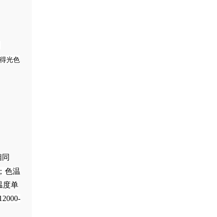
。
获得光色
相同
；色温
温度单
000-