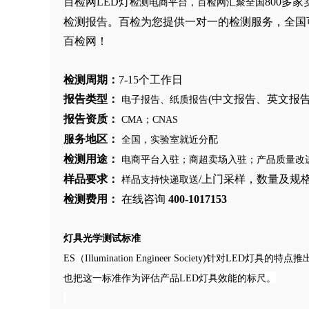
百检网
LED灯
800多
检测电商平台，百检网汇聚全国
检测报告。百检为您提供一对一的检测服务，全国
百检网！
检测周期：
7
-
15
个工作日
报告类型：
(中文报告、英文报
电子报告、纸质报告
报告资质：
CMA；CNAS
服务地区：
全国，实验室就近分配
检测用途：
电商平台入驻；商超卖场入驻；产品质量改
样品要求：
/上门采样，数量及规
样品支持快递取送
检测费用：
在线咨询
400-1017153
灯具光学测试标准
ES（Illumination Engineer Society)
也把这一标准作为评估产品LED灯具效能的标尺。