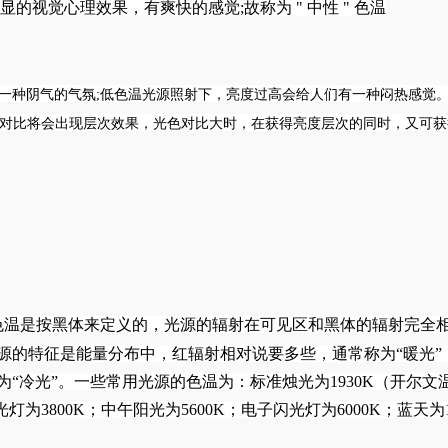
别明显的视觉心理效果，有爽快的感觉;故称为 " 中性 " 色温
们有一种阴气的气氛;低色温光源照射下，亮度过高会给人们有一种闷热感觉
，其对比将会出现层次效果，光色对比大时，在获得亮度层次的同时，又可
。色温是按黑体来定义的，光源的辐射在可见区和黑体的辐射完全
源的特征是能量分布中，红辐射相对说要多些，通常称为“暖光”
“冷光”。一些常用光源的色温为：标准烛光为1930K（开尔文
光灯为3800K；中午阳光为5600K；电子闪光灯为6000K；蓝天为12