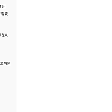
终用
灯需要
，结果
光源与黑