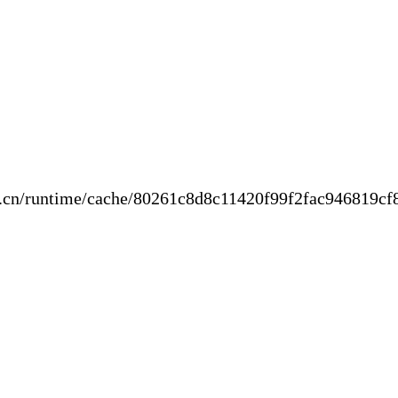
new.cn/runtime/cache/80261c8d8c11420f99