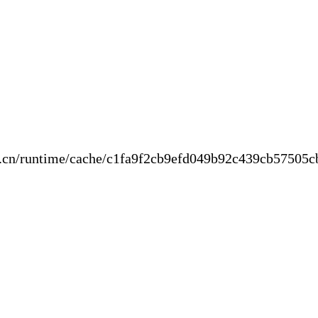
new.cn/runtime/cache/c1fa9f2cb9efd049b9