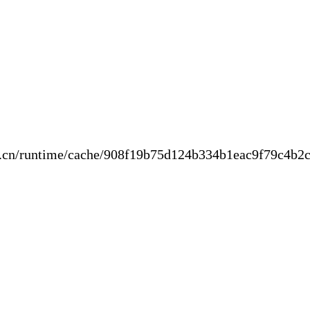
new.cn/runtime/cache/908f19b75d124b334b