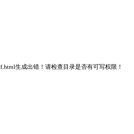
1eac9f79c4b2cf.html生成出错！请检查目录是否有可写权限！