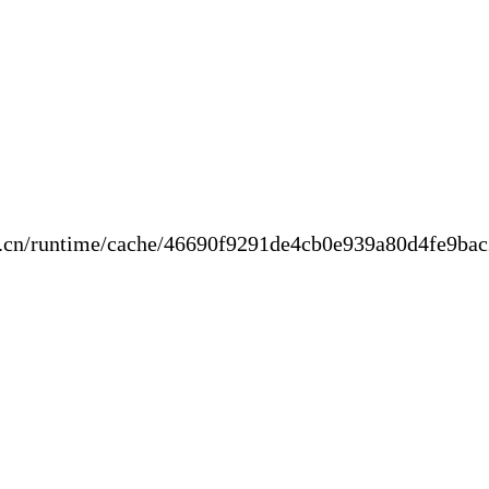
new.cn/runtime/cache/46690f9291de4cb0e9