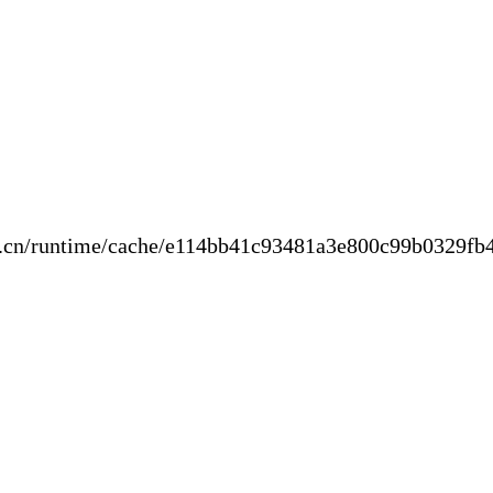
new.cn/runtime/cache/e114bb41c93481a3e8