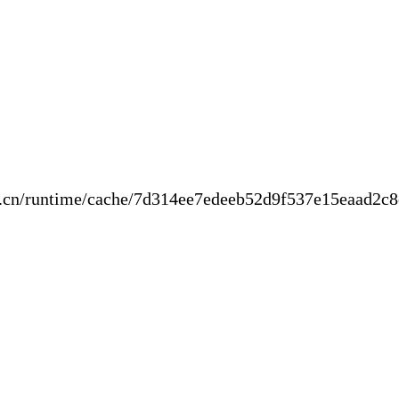
new.cn/runtime/cache/7d314ee7edeeb52d9f