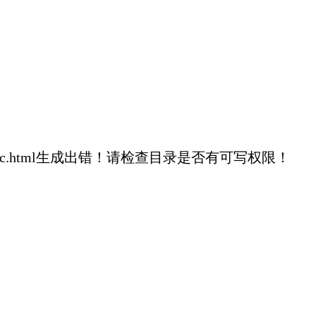
537e15eaad2c8c.html生成出错！请检查目录是否有可写权限！