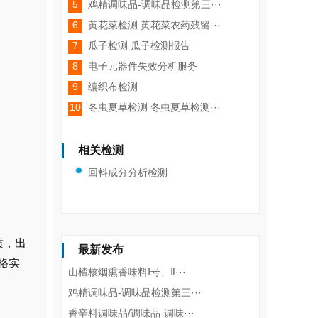
5
鸡精调味品-调味品检测第三···
6
黄花菜检测 黄花菜农药残留···
7
瓜子检测 瓜子检测报告
8
电子元器件失效分析服务
9
编织布检测
10
冬虫夏草检测 冬虫夏草检测···
相关检测
回料成分分析检测
质，出
最新发布
格实
山楂核烟熏香味料Ⅰ号、Ⅱ···
鸡精调味品-调味品检测第三···
香辛料调味品/调味品-调味···